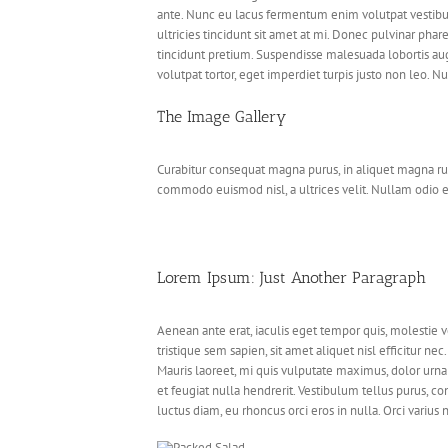
ante. Nunc eu lacus fermentum enim volutpat vestibulum.
ultricies tincidunt sit amet at mi. Donec pulvinar phar
tincidunt pretium. Suspendisse malesuada lobortis augue
volutpat tortor, eget imperdiet turpis justo non leo.
The Image Gallery
Curabitur consequat magna purus, in aliquet magna rutr
commodo euismod nisl, a ultrices velit. Nullam odio 
Lorem Ipsum: Just Another Paragraph
Aenean ante erat, iaculis eget tempor quis, molestie v
tristique sem sapien, sit amet aliquet nisl efficitur n
Mauris laoreet, mi quis vulputate maximus, dolor urna
et feugiat nulla hendrerit. Vestibulum tellus purus, co
luctus diam, eu rhoncus orci eros in nulla. Orci variu