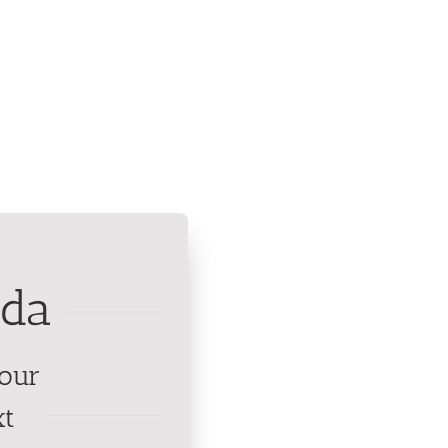
da
our
xt