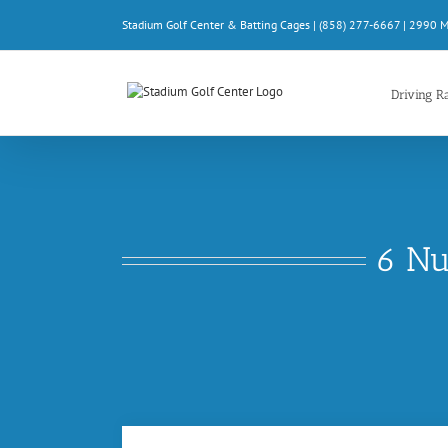
Skip
Stadium Golf Center & Batting Cages | (858) 277-6667 | 2990 
to
content
Driving R
6 Nu