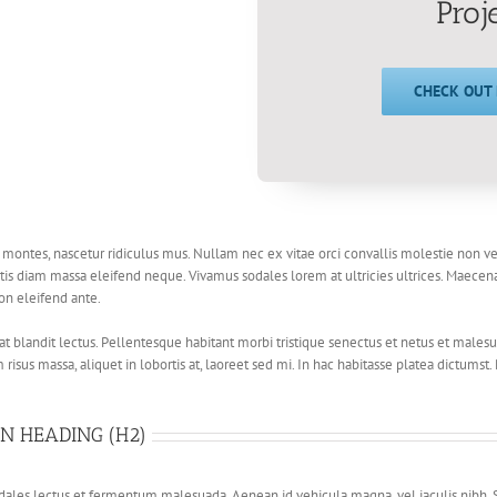
Proj
CHECK OUT
 montes, nascetur ridiculus mus. Nullam nec ex vitae orci convallis molestie non ve
ortis diam massa eleifend neque. Vivamus sodales lorem at ultricies ultrices. Mae
on eleifend ante.
t blandit lectus. Pellentesque habitant morbi tristique senectus et netus et malesu
m risus massa, aliquet in lobortis at, laoreet sed mi. In hac habitasse platea dictum
N HEADING (H2)
ales lectus et fermentum malesuada. Aenean id vehicula magna, vel iaculis nibh. Se