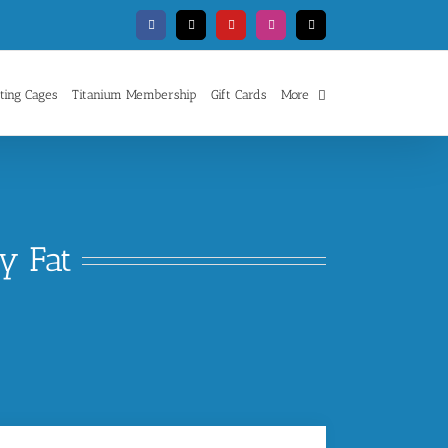
Facebook
X
YouTube
Instagram
Email
ting Cages
Titanium Membership
Gift Cards
More
y Fat