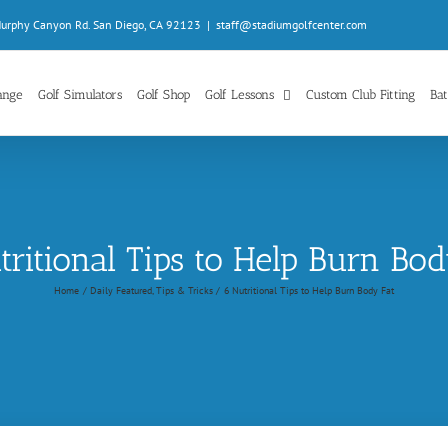
Murphy Canyon Rd. San Diego, CA 92123
|
staff@stadiumgolfcenter.com
ange
Golf Simulators
Golf Shop
Golf Lessons
Custom Club Fitting
Bat
tritional Tips to Help Burn Bod
Home
Daily Featured
Tips & Tricks
6 Nutritional Tips to Help Burn Body Fat