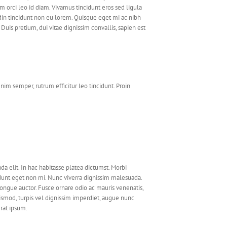
im orci leo id diam. Vivamus tincidunt eros sed ligula
tudin tincidunt non eu lorem. Quisque eget mi ac nibh
Duis pretium, dui vitae dignissim convallis, sapien est
im semper, rutrum efficitur leo tincidunt. Proin
a elit. In hac habitasse platea dictumst. Morbi
ncidunt eget non mi. Nunc viverra dignissim malesuada.
congue auctor. Fusce ornare odio ac mauris venenatis,
euismod, turpis vel dignissim imperdiet, augue nunc
erat ipsum.