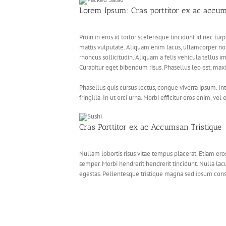
Lorem Ipsum: Cras porttitor ex ac accu
Proin in eros id tortor scelerisque tincidunt id nec t
mattis vulputate. Aliquam enim lacus, ullamcorper non 
rhoncus sollicitudin. Aliquam a felis vehicula tellus im
Curabitur eget bibendum risus. Phasellus leo est, max
Phasellus quis cursus lectus, congue viverra ipsum. I
fringilla. In ut orci urna. Morbi efficitur eros enim, vel
Cras Porttitor ex ac Accumsan Tristique
Nullam lobortis risus vitae tempus placerat. Etiam eros 
semper. Morbi hendrerit hendrerit tincidunt. Nulla lacu
egestas. Pellentesque tristique magna sed ipsum conse