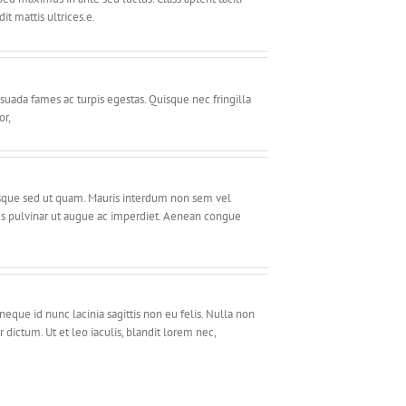
t mattis ultrices.e.
suada fames ac turpis egestas. Quisque nec fringilla
or,
risque sed ut quam. Mauris interdum non sem vel
llus pulvinar ut augue ac imperdiet. Aenean congue
neque id nunc lacinia sagittis non eu felis. Nulla non
ictum. Ut et leo iaculis, blandit lorem nec,