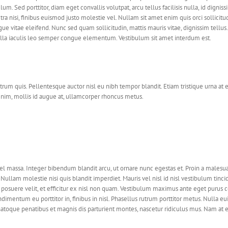
 Sed porttitor, diam eget convallis volutpat, arcu tellus facilisis nulla, id digniss
etra nisi, finibus euismod justo molestie vel. Nullam sit amet enim quis orci sollici
 vitae eleifend. Nunc sed quam sollicitudin, mattis mauris vitae, dignissim tellus. 
 Nulla iaculis leo semper congue elementum. Vestibulum sit amet interdum est.
um quis. Pellentesque auctor nisl eu nibh tempor blandit. Etiam tristique urna at en
enim, mollis id augue at, ullamcorper rhoncus metus.
el massa. Integer bibendum blandit arcu, ut ornare nunc egestas et. Proin a malesuad
ec. Nullam molestie nisi quis blandit imperdiet. Mauris vel nisl id nisl vestibulum ti
 posuere velit, et efficitur ex nisl non quam. Vestibulum maximus ante eget purus 
ndimentum eu porttitor in, finibus in nisl. Phasellus rutrum porttitor metus. Nulla 
s natoque penatibus et magnis dis parturient montes, nascetur ridiculus mus. Nam at 