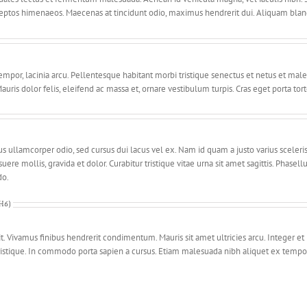
ceptos himenaeos. Maecenas at tincidunt odio, maximus hendrerit dui. Aliquam blandi
mpor, lacinia arcu. Pellentesque habitant morbi tristique senectus et netus et male
s dolor felis, eleifend ac massa et, ornare vestibulum turpis. Cras eget porta tort
us ullamcorper odio, sed cursus dui lacus vel ex. Nam id quam a justo varius scele
e mollis, gravida et dolor. Curabitur tristique vitae urna sit amet sagittis. Phase
do.
(H6)
. Vivamus finibus hendrerit condimentum. Mauris sit amet ultricies arcu. Integer et 
stique. In commodo porta sapien a cursus. Etiam malesuada nibh aliquet ex tempor d