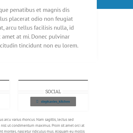
oque penatibus et magnis dis
lus placerat odio non feugiat
 arcu tellus facilisis nulla, id
it amet at mi. Donec pulvinar
icitudin tincidunt non eu lorem.
SOCIAL
stephanies_kitchen
s arcu varius rhoncus. Nam sagittis, lectus sed
nt nisl ut condimentum maximus. Proin sit amet orci at
ient montes, nascetur ridiculus mus. Aliquam eu mollis