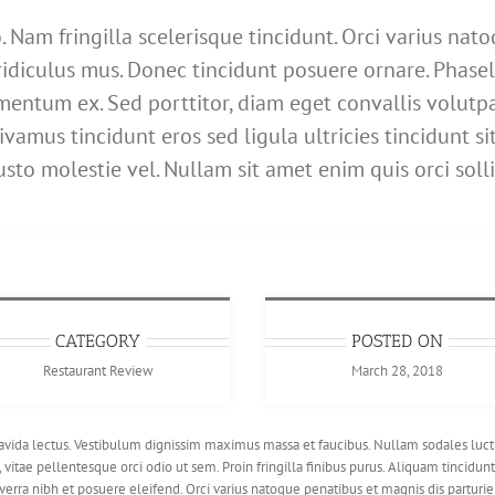
 Nam fringilla scelerisque tincidunt. Orci varius nat
ridiculus mus. Donec tincidunt posuere ornare. Phasel
mentum ex. Sed porttitor, diam eget convallis volutpat,
Vivamus tincidunt eros sed ligula ultricies tincidunt s
justo molestie vel. Nullam sit amet enim quis orci soll
CATEGORY
POSTED ON
Restaurant Review
March 28, 2018
 gravida lectus. Vestibulum dignissim maximus massa et faucibus. Nullam sodales luctu
 vitae pellentesque orci odio ut sem. Proin fringilla finibus purus. Aliquam tincidu
viverra nibh et posuere eleifend. Orci varius natoque penatibus et magnis dis partur