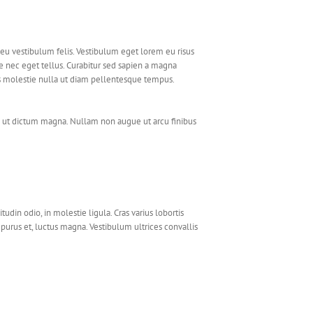
, eu vestibulum felis. Vestibulum eget lorem eu risus
ue nec eget tellus. Curabitur sed sapien a magna
 Duis molestie nulla ut diam pellentesque tempus.
ec ut dictum magna. Nullam non augue ut arcu finibus
udin odio, in molestie ligula. Cras varius lobortis
t purus et, luctus magna. Vestibulum ultrices convallis