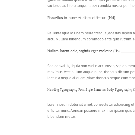
sociosqu ad litora torquent per conubia nostra, per in
Phasellus in nunc et diam efficitur. (H4)
Pellentesque id libero pellentesque, egestas sapien te
arcu. Nullam bibendum commodo ante quis rutrum. Mauri
Nullam lorem odio, sagittis eget molestie (H5)
Sed convallis, ligula non varius accumsan, sapien met
maximus. Vestibulum augue nunc, rhoncus dictum posuer
lectus a neque aliquam, vitae rhoncus neque commo
Heading Typography Font Style Same as Body Typography 
Lorem ipsum dolor sit amet, consectetur adipiscing elit
efficitur nunc. Aenean posuere maximus ipsum quis tri
bibendum metus.