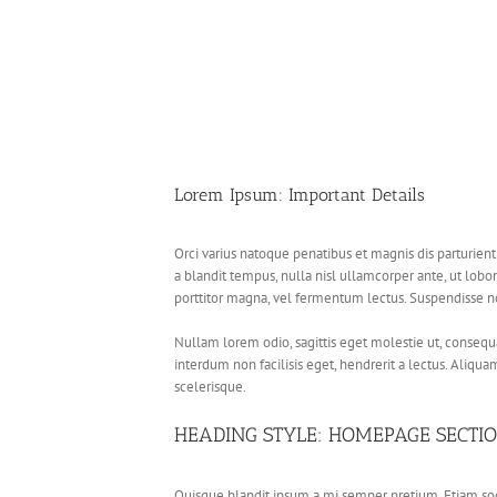
Lorem Ipsum: Important Details
Orci varius natoque penatibus et magnis dis parturient
a blandit tempus, nulla nisl ullamcorper ante, ut lob
porttitor magna, vel fermentum lectus. Suspendisse n
Nullam lorem odio, sagittis eget molestie ut, consequa
interdum non facilisis eget, hendrerit a lectus. Aliqua
scelerisque.
HEADING STYLE: HOMEPAGE SECTIO
Quisque blandit ipsum a mi semper pretium. Etiam sod