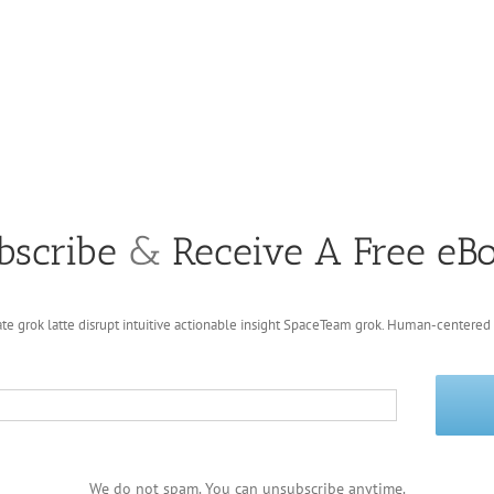
bscribe
&
Receive A Free eB
te grok latte disrupt intuitive actionable insight SpaceTeam grok. Human-centered 
We do not spam. You can unsubscribe anytime.