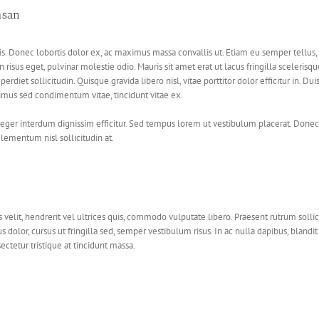
msan
urpis. Donec lobortis dolor ex, ac maximus massa convallis ut. Etiam eu semper tellus
risus eget, pulvinar molestie odio. Mauris sit amet erat ut lacus fringilla scelerisq
perdiet sollicitudin. Quisque gravida libero nisl, vitae porttitor dolor efficitur in.
imus sed condimentum vitae, tincidunt vitae ex.
nteger interdum dignissim efficitur. Sed tempus lorem ut vestibulum placerat. Don
 elementum nisl sollicitudin at.
velit, hendrerit vel ultrices quis, commodo vulputate libero. Praesent rutrum sollicit
s dolor, cursus ut fringilla sed, semper vestibulum risus. In ac nulla dapibus, blandi
ctetur tristique at tincidunt massa.