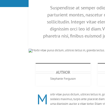
Suspendisse at semper odio.
parturient montes, nascetur 
sollicitudin. Integer vitae ele
dignissim orci leo id diam. 
pharetra nisi, finibus euismod 
AUTHOR
Stephanie Ferguson
M
orbi vitae purus dictum, ultrices tellus in,
sodales maximus, turpis ante placerat diam,
urna dignissim auctor a vitae tortor. Etiam 