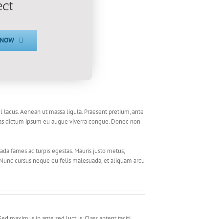
ect
 NOW
l lacus. Aenean ut massa ligula. Praesent pretium, ante
cenas dictum ipsum eu augue viverra congue. Donec non
ada fames ac turpis egestas. Mauris justo metus,
st. Nunc cursus neque eu felis malesuada, et aliquam arcu
d maximus in ante sed luctus. Class aptent taciti