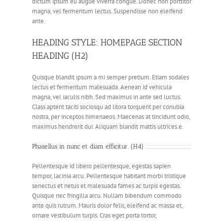
dictum ipsum eu augue viverra congue. Donec non porttitor
magna, vel fermentum lectus. Suspendisse non eleifend
ante.
HEADING STYLE: HOMEPAGE SECTION
HEADING (H2)
Quisque blandit ipsum a mi semper pretium. Etiam sodales
lectus et fermentum malesuada. Aenean id vehicula
magna, vel iaculis nibh. Sed maximus in ante sed luctus.
Class aptent taciti sociosqu ad litora torquent per conubia
nostra, per inceptos himenaeos. Maecenas at tincidunt odio,
maximus hendrerit dui. Aliquam blandit mattis ultrices.e.
Phasellus in nunc et diam efficitur. (H4)
Pellentesque id libero pellentesque, egestas sapien
tempor, lacinia arcu. Pellentesque habitant morbi tristique
senectus et netus et malesuada fames ac turpis egestas.
Quisque nec fringilla arcu. Nullam bibendum commodo
ante quis rutrum. Mauris dolor felis, eleifend ac massa et,
ornare vestibulum turpis. Cras eget porta tortor,