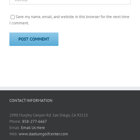
Save my name, email, and website in this browser for the next time
I comment.
CONTACT INFORMATION
2990 Murphy Canyon Rd. San Diego, CA 92123
Phone:
858-277-6667
Email:
Email Us Here
Web:
www.stadiumgolfcenter.com