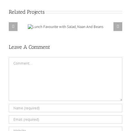
Related Projects
Salad, Naan
Fruit Platter with Banana, Mango, Berries
and Orange
Leave A Comment
Comment