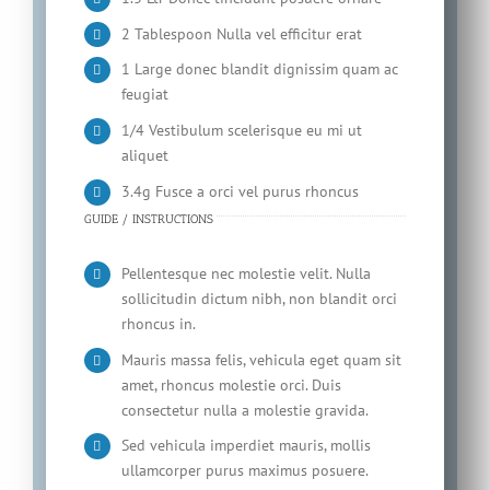
2 Tablespoon Nulla vel efficitur erat
1 Large donec blandit dignissim quam ac
feugiat
1/4 Vestibulum scelerisque eu mi ut
aliquet
3.4g Fusce a orci vel purus rhoncus
GUIDE / INSTRUCTIONS
Pellentesque nec molestie velit. Nulla
sollicitudin dictum nibh, non blandit orci
rhoncus in.
Mauris massa felis, vehicula eget quam sit
amet, rhoncus molestie orci. Duis
consectetur nulla a molestie gravida.
Sed vehicula imperdiet mauris, mollis
ullamcorper purus maximus posuere.