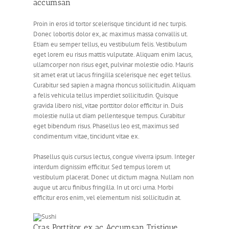
accumsan
Proin in eros id tortor scelerisque tincidunt id nec turpis.
Donec lobortis dolor ex, ac maximus massa convallis ut.
Etiam eu semper tellus, eu vestibulum felis. Vestibulum
eget lorem eu risus mattis vulputate. Aliquam enim lacus,
ullamcorper non risus eget, pulvinar molestie odio. Mauris
sit amet erat ut lacus fringilla scelerisque nec eget tellus.
Curabitur sed sapien a magna rhoncus sollicitudin. Aliquam
a felis vehicula tellus imperdiet sollicitudin. Quisque
gravida libero nisl, vitae porttitor dolor efficitur in. Duis
molestie nulla ut diam pellentesque tempus. Curabitur
eget bibendum risus. Phasellus leo est, maximus sed
condimentum vitae, tincidunt vitae ex.
Phasellus quis cursus lectus, congue viverra ipsum. Integer
interdum dignissim efficitur. Sed tempus lorem ut
vestibulum placerat. Donec ut dictum magna. Nullam non
augue ut arcu finibus fringilla. In ut orci urna. Morbi
efficitur eros enim, vel elementum nisl sollicitudin at.
Cras Porttitor ex ac Accumsan Tristique