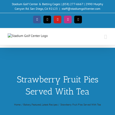
Skip
Stadium Golf Center & Batting Cages | (858) 277-6667 | 2990 Murphy
to
Canyon Rd. San Diego, CA 92123
|
staff@stadiumgolfcenter.com
content
Facebook
X
YouTube
Instagram
Email
Strawberry Fruit Pies
Served With Tea
Home
Bakery
Featured
Latest Recipes
Strawberry Fruit Pies Served With Tea