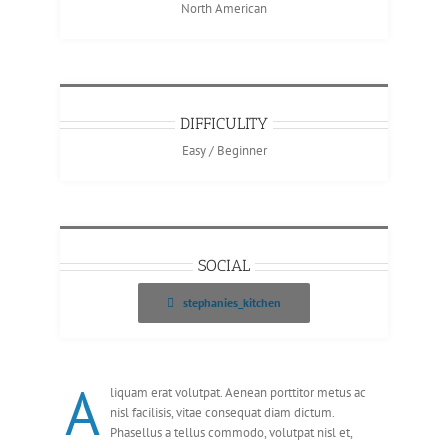
North American
DIFFICULITY
Easy / Beginner
SOCIAL
stephanies_kitchen
A
liquam erat volutpat. Aenean porttitor metus ac
nisl facilisis, vitae consequat diam dictum.
Phasellus a tellus commodo, volutpat nisl et,