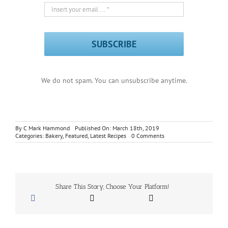
SUBSCRIBE
We do not spam. You can unsubscribe anytime.
By
C Mark Hammond
Published On: March 18th, 2019
on
Categories:
Bakery
,
Featured
,
Latest Recipes
0 Comments
Strawberry
Fruit
Pies
Served
With
Tea
Share This Story, Choose Your Platform!