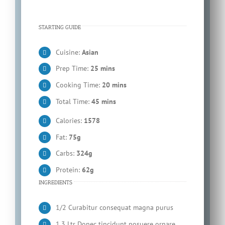
STARTING GUIDE
Cuisine:
Asian
Prep Time:
25 mins
Cooking Time:
20 mins
Total Time:
45 mins
Calories:
1578
Fat:
75g
Carbs:
324g
Protein:
62g
INGREDIENTS
1/2 Curabitur consequat magna purus
1.3 Ltr Donec tincidunt posuere ornare