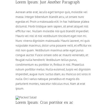
Lorem Ipsum: Just Another Paragraph
Aenean ante erat, iaculis eget tempor quis, molestie vel
massa. Integer bibendum blandit arcu, ut ornare nunc
egestas et. Proin a malesuada elit. In hac habitasse platea
dictumst. Morbi tristique sem sapien, sit amet aliquet nisl
efficitur nec. Nullam molestie nisi quis blandit imperdiet.
Mauris vel nisl id nisl vestibulum tincidunt eget non mi.
Nunc viverra dignissim malesuada. Mauris laoreet, mi quis
vulputate maximus, dolor urna posuere velit, et efficitur ex
nisl non quam. Vestibulum maximus ante eget purus
congue auctor. Fusce ornare odio ac mauris venenatis, et
feugiat nulla hendrerit. Vestibulum tellus purus,
condimentum eu porttitor in, finibus in nisl. Phasellus
rutrum porttitor metus. Nulla euismod, turpis vel dignissim
imperdiet, augue nunc luctus diam, eu rhoncus orci eros in
nulla. Orci varius natoque penatibus et magnis dis
parturient montes, nascetur ridiculus mus. Nam at erat
ipsum.
Lorem Ipsum: Cras porttitor ex ac